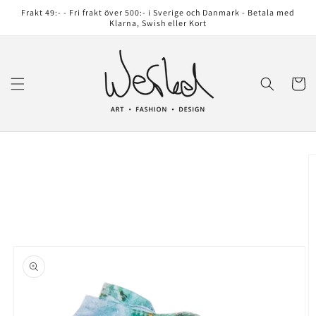
vidare
Frakt 49:- - Fri frakt över 500:- i Sverige och Danmark - Betala med
till
Klarna, Swish eller Kort
innehåll
Varukor
å vidare till
roduktinformation