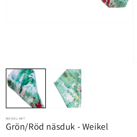
Öppna
mediet
1
i
modalfönster
Ö
m
2
i
m
WEIKEL ART
Grön/Röd näsduk - Weikel