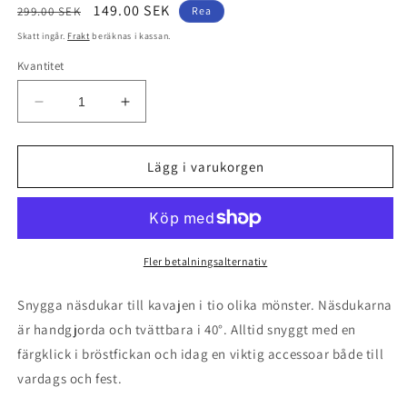
Ordinarie
Försäljningspris
149.00 SEK
299.00 SEK
Rea
pris
Skatt ingår.
Frakt
beräknas i kassan.
Kvantitet
Minska
Öka
kvantitet
kvantitet
för
för
Grön/Röd
Grön/Röd
Lägg i varukorgen
näsduk
näsduk
-
-
Weikel
Weikel
Fler betalningsalternativ
Snygga näsdukar till kavajen i tio olika mönster. Näsdukarna
är handgjorda och tvättbara i 40°. Alltid snyggt med en
färgklick i bröstfickan och idag en viktig accessoar både till
vardags och fest.