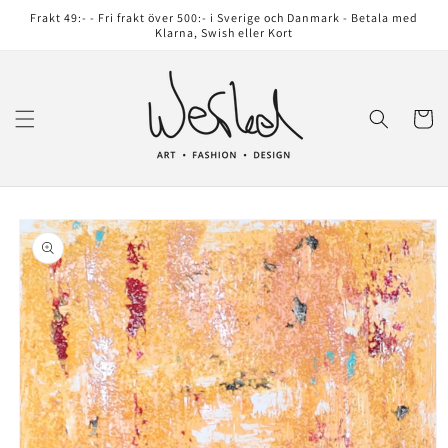
vidare
Frakt 49:- - Fri frakt över 500:- i Sverige och Danmark - Betala med
till
Klarna, Swish eller Kort
innehåll
Varukor
å vidare till
roduktinformation