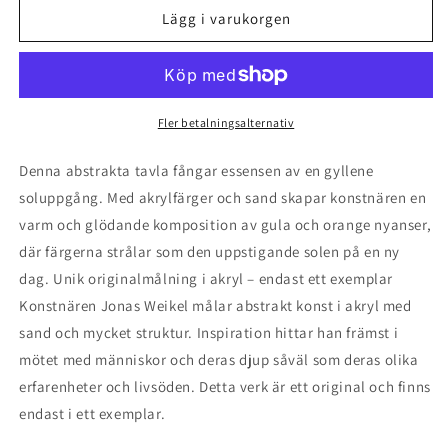
Gyllene
Gyllene
Lägg i varukorgen
Soluppgång
Soluppgång
-
-
40x40
40x40
Fler betalningsalternativ
Denna abstrakta tavla fångar essensen av en gyllene
soluppgång. Med akrylfärger och sand skapar konstnären en
varm och glödande komposition av gula och orange nyanser,
där färgerna strålar som den uppstigande solen på en ny
dag. Unik originalmålning i akryl – endast ett exemplar
Konstnären Jonas Weikel målar abstrakt konst i akryl med
sand och mycket struktur. Inspiration hittar han främst i
mötet med människor och deras djup såväl som deras olika
erfarenheter och livsöden. Detta verk är ett original och finns
endast i ett exemplar.