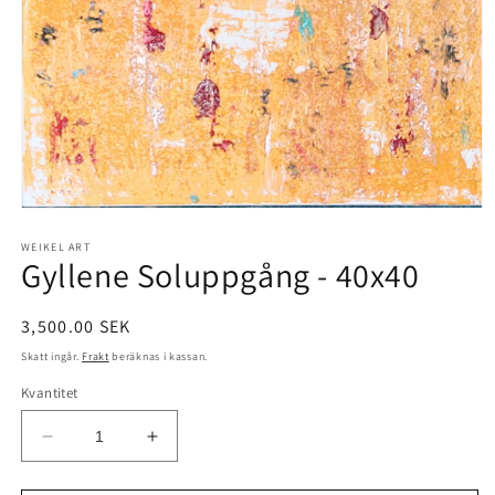
Öppna
mediet
1
WEIKEL ART
Gyllene Soluppgång - 40x40
i
modalfönster
Ordinarie
3,500.00 SEK
pris
Skatt ingår.
Frakt
beräknas i kassan.
Kvantitet
Minska
Öka
kvantitet
kvantitet
för
för