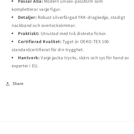
Passar Alla:
Modern unisex-passform som
kompletterar varje figur.
Detaljer:
Robust silverfärgad YKK-dragkedja, stadigt
nackband och overlocksömmar.
Praktiskt:
Utrustad med två diskreta fickor.
Certifierad Kvalitet:
Tyget är OEKO-TEX 100
standardcertifierat för din trygghet.
Hantverk:
Varje jacka trycks, skärs och sys för hand av
experter i EU.
Share