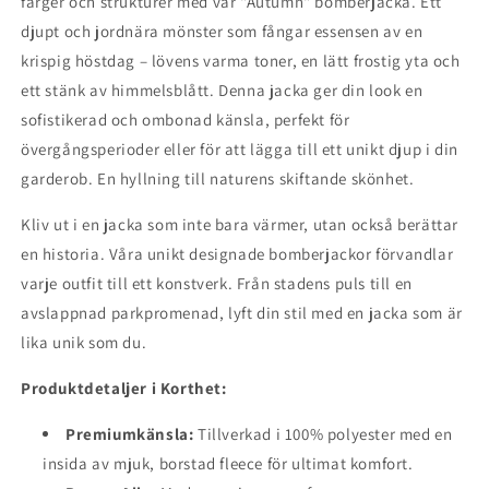
färger och strukturer med vår "Autumn" bomberjacka. Ett
djupt och jordnära mönster som fångar essensen av en
krispig höstdag – lövens varma toner, en lätt frostig yta och
ett stänk av himmelsblått. Denna jacka ger din look en
sofistikerad och ombonad känsla, perfekt för
övergångsperioder eller för att lägga till ett unikt djup i din
garderob. En hyllning till naturens skiftande skönhet.
Kliv ut i en jacka som inte bara värmer, utan också berättar
en historia. Våra unikt designade bomberjackor förvandlar
varje outfit till ett konstverk. Från stadens puls till en
avslappnad parkpromenad, lyft din stil med en jacka som är
lika unik som du.
Produktdetaljer i Korthet:
Premiumkänsla:
Tillverkad i 100% polyester med en
insida av mjuk, borstad fleece för ultimat komfort.