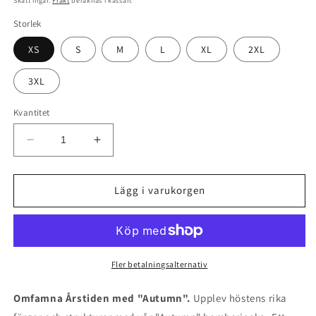
Skatt ingår.
Frakt
beräknas i kassan.
Storlek
XS
S
M
L
XL
2XL
3XL
Kvantitet
Minska
Öka
kvantitet
kvantitet
för
för
Jacka
Jacka
Lägg i varukorgen
-
-
Autumn
Autumn
Fler betalningsalternativ
Omfamna Årstiden med "Autumn".
Upplev höstens rika