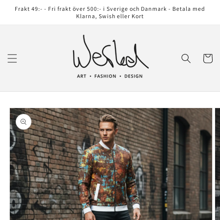
vidare
Frakt 49:- - Fri frakt över 500:- i Sverige och Danmark - Betala med
till
Klarna, Swish eller Kort
innehåll
Varukor
å vidare till
roduktinformation