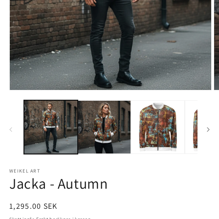
Öppna
Ö
mediet
m
1
2
i
i
modalfönster
m
WEIKEL ART
Jacka - Autumn
Ordinarie
1,295.00 SEK
pris