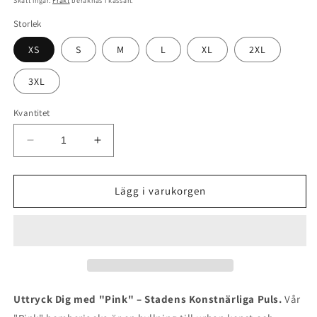
Skatt ingår.
Frakt
beräknas i kassan.
Storlek
XS
S
M
L
XL
2XL
3XL
Kvantitet
Minska
Öka
kvantitet
kvantitet
för
för
Jacka
Jacka
Lägg i varukorgen
-
-
Pink
Pink
Uttryck Dig med "Pink" – Stadens Konstnärliga Puls.
Vår