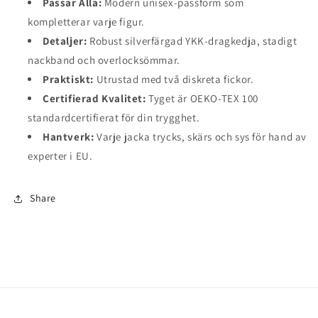
Passar Alla:
Modern unisex-passform som
kompletterar varje figur.
Detaljer:
Robust silverfärgad YKK-dragkedja, stadigt
nackband och overlocksömmar.
Praktiskt:
Utrustad med två diskreta fickor.
Certifierad Kvalitet:
Tyget är OEKO-TEX 100
standardcertifierat för din trygghet.
Hantverk:
Varje jacka trycks, skärs och sys för hand av
experter i EU.
Share