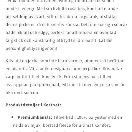
"Pink" bomberjacka är en hyllning till urban konst och
modern energi. Med sin livfulla rosa bas, kontrasterande
penseldrag av svart, vitt och subtila färgstänk, utstrålar
denna jacka en rå och kreativ känsla. Det är en design som är
både lekfull och edgy, perfekt för att addera en oväntad
färgklick och konstnärlig attityd till din outfit. Låt din
personlighet lysa igenom!
Kliv ut i en jacka som inte bara värmer, utan också berättar
en historia. Våra unikt designade bomberjackor förvandlar
varje outfit till ett konstverk. Från stadens puls till en
avslappnad parkpromenad, lyft din stil med en jacka som är
lika unik som du.
Produktdetaljer i Korthet:
Premiumkänsla:
Tillverkad i 100% polyester med en
insida av mjuk, borstad fleece för ultimat komfort.