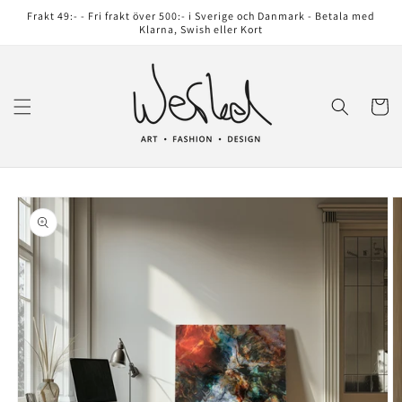
vidare
Frakt 49:- - Fri frakt över 500:- i Sverige och Danmark - Betala med
till
Klarna, Swish eller Kort
innehåll
Varukor
å vidare till
roduktinformation