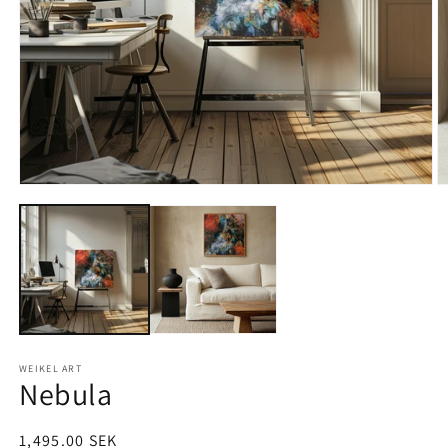
Öppna
Ö
mediet
m
1
2
i
i
modalfönster
m
WEIKEL ART
Nebula
Ordinarie
1,495.00 SEK