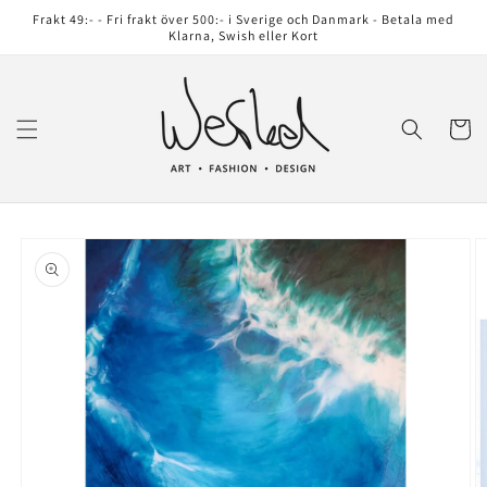
vidare
Frakt 49:- - Fri frakt över 500:- i Sverige och Danmark - Betala med
till
Klarna, Swish eller Kort
innehåll
Varukor
å vidare till
roduktinformation