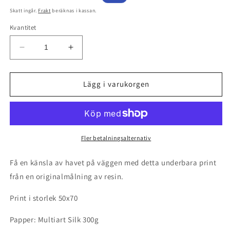
pris
Skatt ingår.
Frakt
beräknas i kassan.
Kvantitet
Minska
Öka
kvantitet
kvantitet
för
för
Vågskiffer
Vågskiffer
Lägg i varukorgen
-
-
Print
Print
50x70
50x70
Fler betalningsalternativ
Få en känsla av havet på väggen med detta underbara print
från en originalmålning av resin.
Print i storlek 50x70
Papper: Multiart Silk 300g