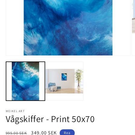
Öppna
Ö
mediet
m
1
2
i
i
modalfönster
m
WEIKEL ART
Vågskiffer - Print 50x70
Ordinarie
Försäljningspris
349.00 SEK
995.00 SEK
Rea