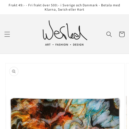
vidare
Frakt 49:- - Fri frakt över 500:- i Sverige och Danmark - Betala med
till
Klarna, Swish eller Kort
innehåll
Varukor
å vidare till
roduktinformation