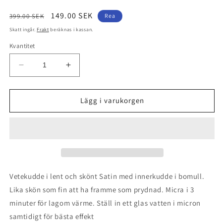
Ordinarie
Försäljningspris
149.00 SEK
399.00 SEK
Rea
pris
Skatt ingår.
Frakt
beräknas i kassan.
Kvantitet
Minska
Öka
kvantitet
kvantitet
för
för
Vetekudde
Vetekudde
Lägg i varukorgen
i
i
mjukt
mjukt
och
och
skönt
skönt
satin
satin
-
-
Korallvind
Korallvind
Vetekudde i lent och skönt Satin med innerkudde i bomull.
-
-
Lika skön som fin att ha framme som prydnad. Micra i 3
40x16
40x16
minuter för lagom värme. Ställ in ett glas vatten i micron
cm
cm
samtidigt för bästa effekt