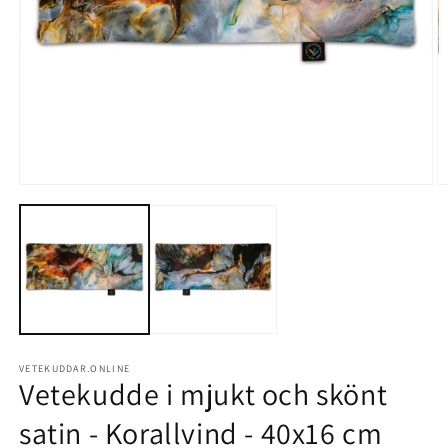
Öppna
Ö
mediet
m
1
2
i
i
modalfönster
m
VETEKUDDAR.ONLINE
Vetekudde i mjukt och skönt
satin - Korallvind - 40x16 cm