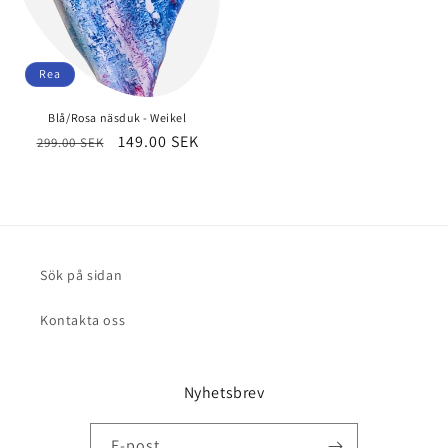
Rea
Blå/Rosa näsduk - Weikel
Ordinarie
Försäljningspris
149.00 SEK
299.00 SEK
pris
Sök på sidan
Kontakta oss
Nyhetsbrev
E-post