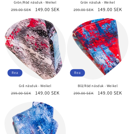
Grön/Röd näsduk - Weikel
Grön näsduk - Weikel
Ordinarie
Försäljningspris
149.00 SEK
Ordinarie
Försäljningspri
149.00 SEK
299.00 SEK
299.00 SEK
pris
pris
Rea
Rea
Grå näsduk - Weikel
Blå/Röd näsduk - Weikel
Ordinarie
Försäljningspris
149.00 SEK
Ordinarie
Försäljningspri
149.00 SEK
299.00 SEK
299.00 SEK
pris
pris