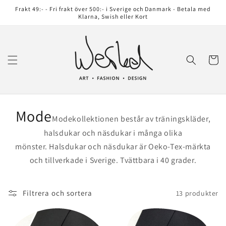
vidare
Frakt 49:- - Fri frakt över 500:- i Sverige och Danmark - Betala med
till
Klarna, Swish eller Kort
innehåll
Varukor
P
Mode
Modekollektionen består av träningskläder,
r
halsdukar och näsdukar i många olika
mönster. Halsdukar och näsdukar är Oeko­-Tex-­märkta
o
och tillverkade i Sverige. Tvättbara i 40 grader.
d
u
Filtrera och sortera
13 produkter
k