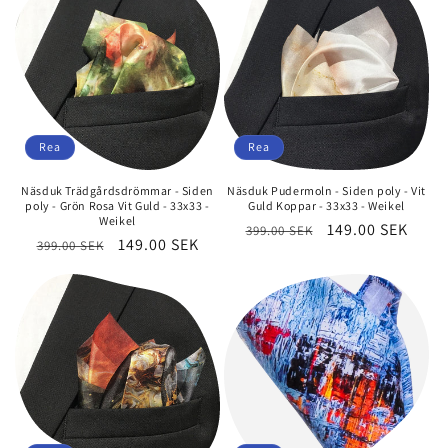
t
s
e
r
Rea
Rea
i
Näsduk Trädgårdsdrömmar - Siden
Näsduk Pudermoln - Siden poly - Vit
e
poly - Grön Rosa Vit Guld - 33x33 -
Guld Koppar - 33x33 - Weikel
Weikel
Ordinarie
Försäljningspri
149.00 SEK
399.00 SEK
:
Ordinarie
Försäljningspris
149.00 SEK
399.00 SEK
pris
pris