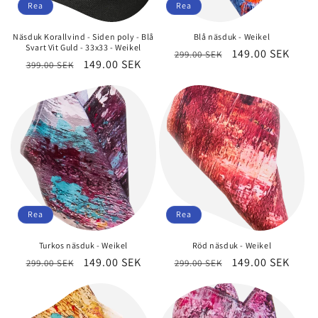
Rea
Rea
Näsduk Korallvind - Siden poly - Blå
Blå näsduk - Weikel
Svart Vit Guld - 33x33 - Weikel
Ordinarie
Försäljningspri
149.00 SEK
299.00 SEK
Ordinarie
Försäljningspris
149.00 SEK
399.00 SEK
pris
pris
Rea
Rea
Turkos näsduk - Weikel
Röd näsduk - Weikel
Ordinarie
Försäljningspris
149.00 SEK
Ordinarie
Försäljningspri
149.00 SEK
299.00 SEK
299.00 SEK
pris
pris