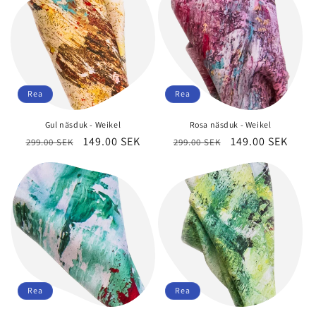
Rea
Rea
Gul näsduk - Weikel
Rosa näsduk - Weikel
Ordinarie
Försäljningspris
149.00 SEK
Ordinarie
Försäljningspri
149.00 SEK
299.00 SEK
299.00 SEK
pris
pris
Rea
Rea