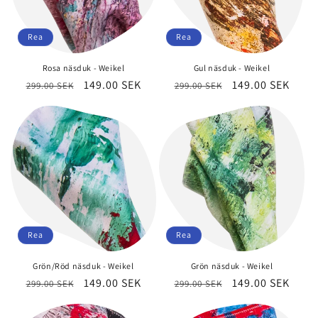
Rea
Rea
Rosa näsduk - Weikel
Gul näsduk - Weikel
Ordinarie
Försäljningspris
149.00 SEK
Ordinarie
Försäljningspri
149.00 SEK
299.00 SEK
299.00 SEK
pris
pris
Rea
Rea
Grön/Röd näsduk - Weikel
Grön näsduk - Weikel
Ordinarie
Försäljningspris
149.00 SEK
Ordinarie
Försäljningspri
149.00 SEK
299.00 SEK
299.00 SEK
pris
pris