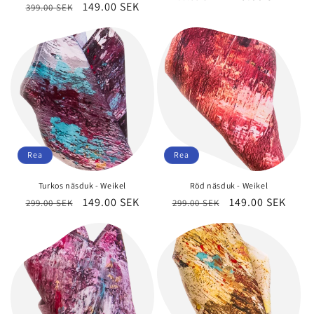
Ordinarie
Försäljningspris
149.00 SEK
399.00 SEK
pris
pris
Rea
Rea
Turkos näsduk - Weikel
Röd näsduk - Weikel
Ordinarie
Försäljningspris
149.00 SEK
Ordinarie
Försäljningspri
149.00 SEK
299.00 SEK
299.00 SEK
pris
pris