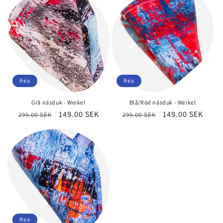
Rea
Rea
Grå näsduk - Weikel
Blå/Röd näsduk - Weikel
Ordinarie
Försäljningspris
149.00 SEK
Ordinarie
Försäljningspri
149.00 SEK
299.00 SEK
299.00 SEK
pris
pris
Rea