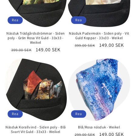
t
s
Rea
Rea
e
Näsduk Trädgårdsdrömmar - Siden
Näsduk Pudermoln - Siden poly - Vit
r
poly - Grön Rosa Vit Guld - 33x33 -
Guld Koppar - 33x33 - Weikel
Weikel
Ordinarie
Försäljningspri
149.00 SEK
399.00 SEK
i
Ordinarie
Försäljningspris
149.00 SEK
399.00 SEK
pris
pris
e
:
Rea
Rea
Näsduk Korallvind - Siden poly - Blå
Blå/Rosa näsduk - Weikel
Svart Vit Guld - 33x33 - Weikel
Ordinarie
Försäljningspri
149.00 SEK
299.00 SEK