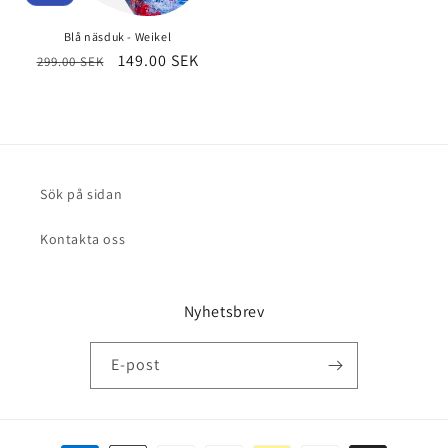
Blå näsduk - Weikel
Ordinarie
Försäljningspris
149.00 SEK
299.00 SEK
pris
Sök på sidan
Kontakta oss
Nyhetsbrev
E-post
Betalningsmetoder