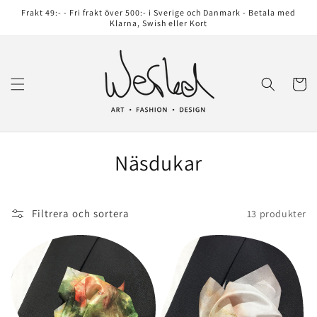
vidare
Frakt 49:- - Fri frakt över 500:- i Sverige och Danmark - Betala med
till
Klarna, Swish eller Kort
innehåll
Varukor
P
Näsdukar
r
o
Filtrera och sortera
13 produkter
d
u
k